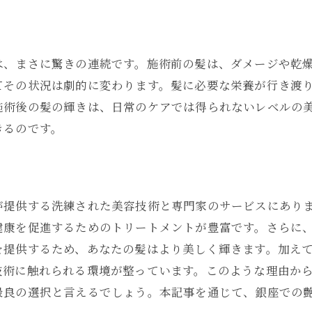
艶髪の新時代銀座で体験する至福のトリートメント
至福のトリートメントで迎える新時代
銀座で体験可能な至高の艶髪プログラム
は、まさに驚きの連続です。施術前の髪は、ダメージや乾
あなただけの特別な艶髪ケア
てその状況は劇的に変わります。髪に必要な栄養が行き渡
トリートメントが叶える新たな髪の未来
施術後の髪の輝きは、日常のケアでは得られないレベルの
艶髪の新時代を切り開く技術
きるのです。
銀座で至福の時間を過ごす方法
銀座で叶う艶髪新しい光を髪に届ける体験
あなたの髪に新しい光を与える方法
が提供する洗練された美容技術と専門家のサービスにあり
銀座で印象を変える艶髪体験
健康を促進するためのトリートメントが豊富です。さらに
髪に輝きを取り戻すためのアプローチ
を提供するため、あなたの髪はより美しく輝きます。加え
艶髪トリートメントで得られる効果
技術に触れられる環境が整っています。このような理由か
最良の選択と言えるでしょう。本記事を通じて、銀座での
銀座での特別な美容体験を紹介