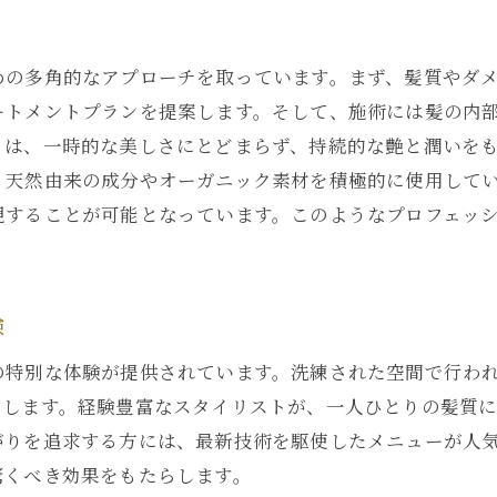
銀座での艶髪トリートメントの効果
髪の健康を守るための最新技術
めの多角的なアプローチを取っています。まず、髪質やダ
艶髪トリートメントの科学的アプローチ
ートメントプランを提案します。そして、施術には髪の内
トは、一時的な美しさにとどまらず、持続的な艶と潤いを
自然な輝きを取り戻すプロセス
、天然由来の成分やオーガニック素材を積極的に使用して
健康的な髪のためのアドバイス
現することが可能となっています。このようなプロフェッ
東京都中央区銀座で体験する最新の艶髪トリートメント
東京都中央区銀座でのトリートメントの魅力
最新技術が支える艶髪への道
験
銀座の美容業界で注目のトリートメント
の特別な体験が提供されています。洗練された空間で行わ
豊かな艶髪を手に入れるための選択肢
らします。経験豊富なスタイリストが、一人ひとりの髪質
革新的な艶髪トリートメントの全貌
がりを追求する方には、最新技術を駆使したメニューが人
東京都中央区の最新美容情報
驚くべき効果をもたらします。