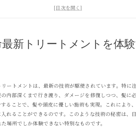
銀座の美容サロンが提供する特別な体験
トリートメント前後の髪質変化の比較
なぜ銀座で艶髪を手に入れるべきか
あなたの髪が輝くまでのステップ
命最新トリートメントを体験
艶髪トリートメントが叶える銀座での髪の奇跡
艶髪がもたらす自信と魅力
銀座で体験する髪の奇跡の一部始終
トリートメントがもたらす驚きの効果
トリートメントは、最新の技術が駆使されています。特に
銀座のサロンでの顧客体験談
髪の内部深くまで行き渡り、ダメージを修復しつつ、髪に
美容のプロが解説する艶髪理論
合することで、髪や頭皮に優しい施術も実現。これにより
艶髪を手に入れるための秘訣
に入れることができるのです。このような技術の秘密は、
れた場所でしか体験できない特別なものです。
銀座での艶髪トリートメント内側から輝く健康を取り戻
内側から健康を促すトリートメント法