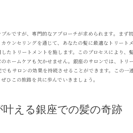
髪に新しい息吹を吹き込むケア
銀座での艶髪トリートメント洗練された美の革命
洗練された美を追求するトリートメント
銀座のトリートメントで美の革命を体感
ンプルですが、専門的なアプローチが求められます。まず
るカウンセリングを通じて、あなたの髪に最適なトリート
最先端の技術と美の融合
用したトリートメントを施します。このプロセスにより、
艶髪トリートメントが起こす変革
常のホームケアも欠かせません。銀座のサロンでは、トリ
銀座で体験できる美の最前線
宅でもサロンの効果を持続させることができます。この一
美を求めるあなたに贈る特別体験
、ぜひこの旅路を共に歩んでいきましょう。
あなたの髪に銀座で輝きを取り戻す艶髪トリートメント
輝きを取り戻すためのトリートメント法
銀座で再生されるあなたの髪の魅力
が叶える銀座での髪の奇跡
艶髪トリートメントでの変化の実例
銀座でのトリートメントで得る自信