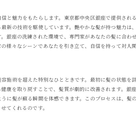
髪に命を吹き込む銀座の秘密
輝く髪を手に入れるためのヒント
自信と魅力をもたらします。東京都中央区銀座で提供され
る最新の技術を駆使しています。艶やかな髪が持つ魅力は
す。銀座の洗練された環境で、専門家があなたの髪に合わ
常の様々なシーンであなたを引き立て、自信を持って対人
美容施術を超えた特別なひとときです。最初に髪の状態を
ら健康を取り戻すことで、髪質が劇的に改善されます。銀
ように髪が蘇る瞬間を体感できます。このプロセスは、髪
させてくれるのです。