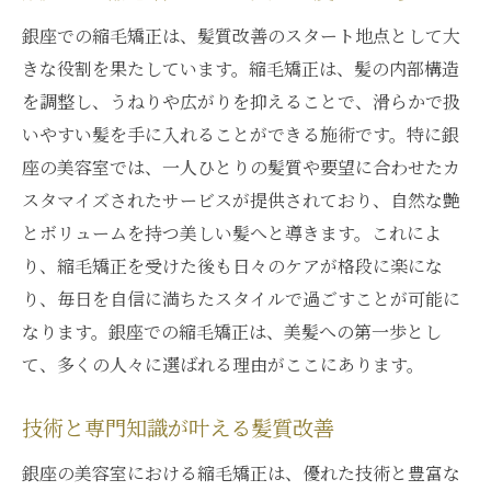
施術前に知っておくべき準備
銀座での縮毛矯正は、髪質改善のスタート地点として大
銀座の美容室が提供するアドバイス
きな役割を果たしています。縮毛矯正は、髪の内部構造
を調整し、うねりや広がりを抑えることで、滑らかで扱
縮毛矯正を受けた後のケアのポイント
いやすい髪を手に入れることができる施術です。特に銀
健康な髪を保つためのプロセス
座の美容室では、一人ひとりの髪質や要望に合わせたカ
縮毛矯正と共に進む髪の改善計画
スタマイズされたサービスが提供されており、自然な艶
銀座での定期的なメンテナンスの重要性
とボリュームを持つ美しい髪へと導きます。これによ
り、縮毛矯正を受けた後も日々のケアが格段に楽にな
り、毎日を自信に満ちたスタイルで過ごすことが可能に
なります。銀座での縮毛矯正は、美髪への第一歩とし
て、多くの人々に選ばれる理由がここにあります。
技術と専門知識が叶える髪質改善
銀座の美容室における縮毛矯正は、優れた技術と豊富な