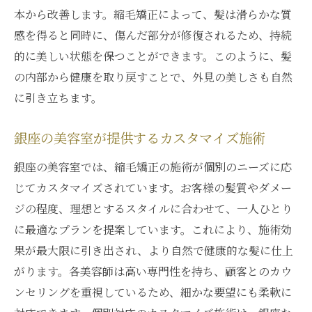
本から改善します。縮毛矯正によって、髪は滑らかな質
ット
感を得ると同時に、傷んだ部分が修復されるため、持続
髪質診断に基づく適切な施術の選択
的に美しい状態を保つことができます。このように、髪
銀座の美容師が提供する個別ケア
の内部から健康を取り戻すことで、外見の美しさも自然
縮毛矯正が叶えるしなやかな髪
に引き立ちます。
髪質に応じた最適なトリートメント法
銀座での縮毛矯正のカスタマイズ力
銀座の美容室が提供するカスタマイズ施術
施術で得られる持続的な美髪
銀座の美容室では、縮毛矯正の施術が個別のニーズに応
銀座の美容室で体験するカスタマイズ縮毛矯正
じてカスタマイズされています。お客様の髪質やダメー
の魅力
ジの程度、理想とするスタイルに合わせて、一人ひとり
一人ひとりに合わせた施術の可能性
に最適なプランを提案しています。これにより、施術効
果が最大限に引き出され、より自然で健康的な髪に仕上
高品質なプロダクトによる施術の効果
がります。各美容師は高い専門性を持ち、顧客とのカウ
美容師と相談して作る理想の髪
ンセリングを重視しているため、細かな要望にも柔軟に
銀座の美容室ならではの技術力