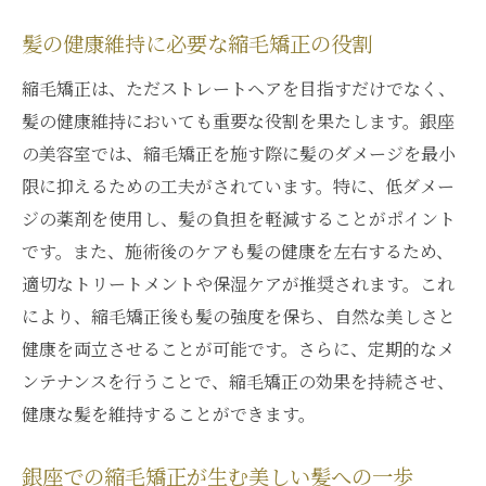
技術の進化がもたらす美の可能性
銀座の縮毛矯正が生み出すトレンド
髪の健康維持に必要な縮毛矯正の役割
新しい髪型への挑戦を後押し
縮毛矯正は、ただストレートヘアを目指すだけでなく、
縮毛矯正による美しさの再定義
髪の健康維持においても重要な役割を果たします。銀座
銀座の美容室が拓く未来の美
の美容室では、縮毛矯正を施す際に髪のダメージを最小
限に抑えるための工夫がされています。特に、低ダメー
縮毛矯正が銀座での美髪への第一歩となる理由
ジの薬剤を使用し、髪の負担を軽減することがポイント
縮毛矯正がもたらす劇的な髪質変革
です。また、施術後のケアも髪の健康を左右するため、
美髪へのスタートラインとしての重要性
適切なトリートメントや保湿ケアが推奨されます。これ
銀座の美容師が語る縮毛矯正の魅力
により、縮毛矯正後も髪の強度を保ち、自然な美しさと
初めての縮毛矯正で変わる髪の未来
健康を両立させることが可能です。さらに、定期的なメ
銀座での施術が保証する結果
ンテナンスを行うことで、縮毛矯正の効果を持続させ、
美髪づくりのパートナーとしての縮毛矯正
健康な髪を維持することができます。
銀座の縮毛矯正で健康的な髪を維持するための
銀座での縮毛矯正が生む美しい髪への一歩
ステップ