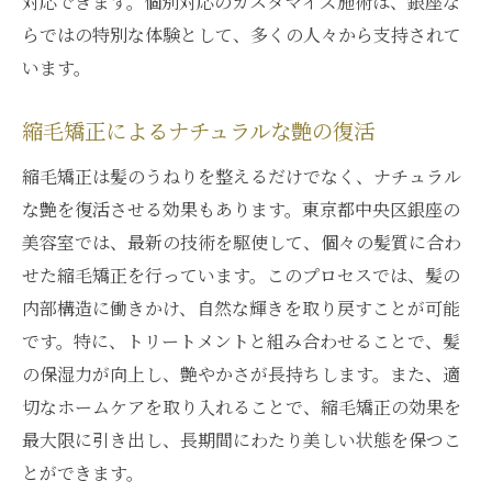
対応できます。個別対応のカスタマイズ施術は、銀座な
カスタマイズ施術が与える安心感
らではの特別な体験として、多くの人々から支持されて
髪の悩みに応じた最適な縮毛矯正
います。
縮毛矯正を銀座で受けることがもたらす日々の
ケアの重要性
縮毛矯正によるナチュラルな艶の復活
施術後のケアで保つ美しい髪
縮毛矯正は髪のうねりを整えるだけでなく、ナチュラル
日々のケア方法と縮毛矯正の相乗効果
な艶を復活させる効果もあります。東京都中央区銀座の
銀座の美容師が教えるホームケアの秘訣
美容室では、最新の技術を駆使して、個々の髪質に合わ
縮毛矯正後の髪を守るためのケア
せた縮毛矯正を行っています。このプロセスでは、髪の
内部構造に働きかけ、自然な輝きを取り戻すことが可能
髪の健康を維持する正しいケア方法
です。特に、トリートメントと組み合わせることで、髪
日常生活でのケアが叶える持続的な美しさ
の保湿力が向上し、艶やかさが長持ちします。また、適
銀座の縮毛矯正がもたらす新たな美の可能性を
切なホームケアを取り入れることで、縮毛矯正の効果を
探る
最大限に引き出し、長期間にわたり美しい状態を保つこ
縮毛矯正が開く新たなスタイルの扉
とができます。