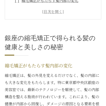
縮毛矯正がもたらす髪内部の変化
銀座の美容室が提供するカスタマイズ施術
縮毛矯正によるナチュラルな艶の復活
髪の健康維持に必要な縮毛矯正の役割
銀座での縮毛矯正が生む美しい髪への一歩
銀座の縮毛矯正で得られる髪の
技術と専門知識が叶える髪質改善
健康と美しさの秘密
縮毛矯正を通じて銀座で叶える理想の髪質改善
個々のニーズに応じた銀座の施術法
縮毛矯正が実現する理想のヘアスタイル
縮毛矯正がもたらす髪内部の変化
銀座の縮毛矯正が提供する未来の髪質
縮毛矯正は、髪の外見を変えるだけでなく、髪の内部に
施術後のアフターケアで保つ美しさ
も大きな変化をもたらします。特に東京都中央区銀座の
髪質改善に必要な銀座の縮毛矯正の技術
美容室では、最新のテクノロジーを駆使して、髪の内部
構造を整える施術が行われています。これにより、髪の
長く保つための縮毛矯正の効用
健康が内部から回復し、ダメージの原因となる要素を根
髪質に合わせた銀座の縮毛矯正がもたらすメリ