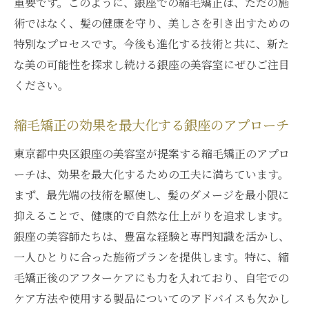
重要です。このように、銀座での縮毛矯正は、ただの施
縮毛矯正の未来を切り開く銀座の挑戦
術ではなく、髪の健康を守り、美しさを引き出すための
特別なプロセスです。今後も進化する技術と共に、新た
銀座の縮毛矯正で探る新たな可能性
な美の可能性を探求し続ける銀座の美容室にぜひご注目
未来を見据えた銀座の縮毛矯正選び
ください。
銀座で拓く縮毛矯正の未来像
銀座の縮毛矯正が拓く髪の新たな可能性
縮毛矯正の効果を最大化する銀座のアプローチ
東京都中央区銀座の美容室が提案する縮毛矯正のアプロ
ーチは、効果を最大化するための工夫に満ちています。
まず、最先端の技術を駆使し、髪のダメージを最小限に
抑えることで、健康的で自然な仕上がりを追求します。
銀座の美容師たちは、豊富な経験と専門知識を活かし、
一人ひとりに合った施術プランを提供します。特に、縮
毛矯正後のアフターケアにも力を入れており、自宅での
ケア方法や使用する製品についてのアドバイスも欠かし