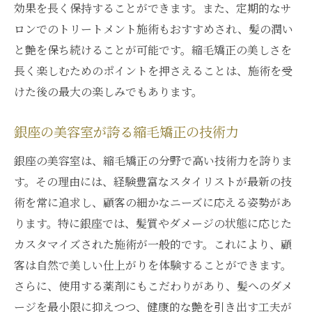
銀座の縮毛矯正が実現する完璧なヘアスタ
効果を長く保持することができます。また、定期的なサ
イル
ロンでのトリートメント施術もおすすめされ、髪の潤い
銀座で叶う理想の髪質と縮毛矯正の出会い
と艶を保ち続けることが可能です。縮毛矯正の美しさを
長く楽しむためのポイントを押さえることは、施術を受
理想の髪質を追求する銀座の縮毛矯正
けた後の最大の楽しみでもあります。
縮毛矯正で銀座が導く理想の髪質の実現
銀座の縮毛矯正で叶う髪質の新たな可能性
銀座の美容室が誇る縮毛矯正の技術力
縮毛矯正と銀座の美容技術の融合
銀座の美容室は、縮毛矯正の分野で高い技術力を誇りま
銀座の美容技術が支える縮毛矯正の革新
す。その理由には、経験豊富なスタイリストが最新の技
縮毛矯正と銀座の技術が織り成す美の世界
術を常に追求し、顧客の細かなニーズに応える姿勢があ
銀座の技術が融合する縮毛矯正の新領域
ります。特に銀座では、髪質やダメージの状態に応じた
縮毛矯正と銀座の美容技術の調和が生む美
カスタマイズされた施術が一般的です。これにより、顧
しさ
客は自然で美しい仕上がりを体験することができます。
銀座で進化する縮毛矯正と美容技術のシナ
さらに、使用する薬剤にもこだわりがあり、髪へのダメ
ジー
ージを最小限に抑えつつ、健康的な艶を引き出す工夫が