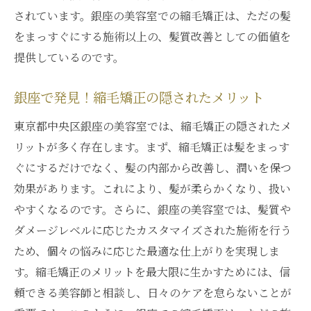
縮毛矯正体験を高める銀座の技術力
されています。銀座の美容室での縮毛矯正は、ただの髪
をまっすぐにする施術以上の、髪質改善としての価値を
髪のダメージを縮毛矯正で解決銀座の選択肢
提供しているのです。
銀座で縮毛矯正が叶えるダメージレスな髪
髪の悩みを解決する銀座の縮毛矯正アプロ
銀座で発見！縮毛矯正の隠されたメリット
ーチ
東京都中央区銀座の美容室では、縮毛矯正の隠されたメ
ダメージケアに特化した銀座の縮毛矯正
リットが多く存在します。まず、縮毛矯正は髪をまっす
銀座で見つける髪のダメージを抑える縮毛
ぐにするだけでなく、髪の内部から改善し、潤いを保つ
矯正法
効果があります。これにより、髪が柔らかくなり、扱い
縮毛矯正で髪の健康を守る銀座の選択
やすくなるのです。さらに、銀座の美容室では、髪質や
銀座の縮毛矯正で実感するダメージケアの
ダメージレベルに応じたカスタマイズされた施術を行う
効果
ため、個々の悩みに応じた最適な仕上がりを実現しま
銀座で見つける縮毛矯正の未来と可能性
す。縮毛矯正のメリットを最大限に生かすためには、信
銀座の縮毛矯正で見つける未来の美髪プラ
頼できる美容師と相談し、日々のケアを怠らないことが
ン