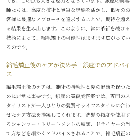
でき、この点も大きな魅力となっています。銀座の美容
銀座の縮毛矯正を支えるプロフェッショナ
師たちは、高度な技術と豊富な経験を活かし、個々のお
ルの技
客様に最適なアプローチを追求することで、期待を超え
る結果を生み出します。このように、常に革新を続ける
髪質改善を叶える銀座の縮毛矯正テクニッ
技術によって、縮毛矯正の可能性はますます広がってい
ク
るのです。
銀座のプロフェッショナルが薦める縮毛矯
正の魅力
縮毛矯正後のケアが決め手！銀座でのアドバイ
縮毛矯正で変わる！銀座の髪質改善ストー
ス
リー
縮毛矯正後のケアは、施術の持続性と髪の健康を保つた
銀座で活躍する縮毛矯正のプロたち
めに非常に重要です。銀座の高級美容室では、専門のス
銀座で実感する髪質改善と縮毛矯正の効果
タイリストが一人ひとりの髪質やライフスタイルに合わ
銀座の縮毛矯正で叶える理想の髪質
せたケア方法を提案してくれます。洗髪の頻度や使用す
縮毛矯正で叶える理想の髪質を銀座で手に
るシャンプー・トリートメントの種類、ドライヤーの当
入れる
て方などを細かくアドバイスされることで、縮毛矯正の