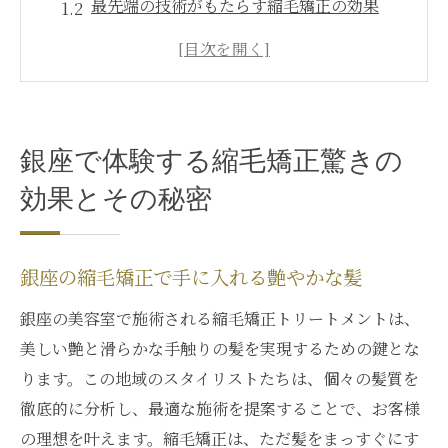
最先端の技術がもたらす縮毛矯正の効果
縮毛矯正後のケアが決め手！銀座でのアド
バイス
銀座の美容室が誇る縮毛矯正の技術力
銀座で発見！縮毛矯正の隠されたメリット
銀座で体験する縮毛矯正驚きの
縮毛矯正の効果を最大化する銀座のアプロ
効果とその秘密
ーチ
縮毛矯正で美髪へ銀座のトリートメント事情
銀座で選ぶべき縮毛矯正トリートメントと
銀座の縮毛矯正で手に入れる艶やかな髪
は
銀座の美容室で施術される縮毛矯正トリートメントは、
髪質改善を目指す銀座の縮毛矯正プログラ
美しい艶と滑らかな手触りの髪を実現するための鍵とな
ム
ります。この地域のスタイリストたちは、個々の髪質を
銀座で体感する縮毛矯正とトリートメント
徹底的に分析し、最適な施術を提案することで、お客様
の融合
の理想を叶えます。縮毛矯正は、ただ髪をまっすぐにす