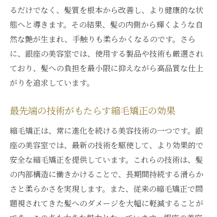
縮毛矯正で変わる！銀座の美髪体験
るだけでなく、髪質を根本から改善し、より健康的な状
銀座の美容師が教える縮毛矯正の新常識
態へと導きます。その結果、髪の内側から輝くような自
然な艶が生まれ、手触りも柔らかくなるのです。さら
銀座で人気の縮毛矯正トリートメントの秘
に、銀座の美容室では、使用する製品や技術も厳選され
訣
ており、髪への負担を最小限に抑えながら高品質な仕上
銀座美容室が提供する縮毛矯正の新しい境地
がりを追求しています。
銀座の美容室で体験する革新的な縮毛矯正
縮毛矯正で銀座が提案する新しい美の形
最先端の技術がもたらす縮毛矯正の効果
銀座の縮毛矯正がもたらす新たな髪質の可
縮毛矯正は、常に進化を続ける美容技術の一つです。銀
能性
座の美容室では、最新の技術を駆使して、より効果的で
銀座の美容室が導く最新縮毛矯正の世界
安全な縮毛矯正を提供しています。これらの技術は、髪
銀座で試したい！縮毛矯正の新技術
の内部構造に働きかけることで、長期間持続する滑らか
銀座美容室が提供する特別な縮毛矯正体験
さと柔らかさを実現します。また、従来の縮毛矯正で問
縮毛矯正で髪質改善銀座のプロフェッショナル
題視されてきた髪へのダメージを大幅に軽減することが
たち