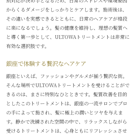
別対応が決め手となるため、日常のストレスや環境要因
髪質改善が日常を変える
からくるダメージをしっかりとケアします。施術後は、
銀座の美容室での革命的体験
その違いを実感できるとともに、日常のヘアケアが格段
髪の美しさを引き出す銀座のULTOWAトリート
に楽になるでしょう。髪の健康を維持し、理想の髪質へ
メントの魅力
と導く第一歩として、ULTOWAトリートメントは非常に
美髪を育むためのアプローチ
有効な選択肢です。
髪質改善のための特別なケア
銀座で体験する贅沢なヘアケア
銀座で極上のツヤを手に入れる
美容愛好者に選ばれる理由
銀座といえば、ファッションやグルメが揃う贅沢な街。
そんな場所でULTOWAトリートメントを受けることがで
髪の内部から美しさを引き出す
きるのは、まさに特別なひとときです。髪質改善を目的
ULTOWAトリートメントの魅力
としたこのトリートメントは、銀座の一流サロンでプロ
銀座で極上のULTOWAトリートメント体験を通
の手によって施され、髪に極上の潤いとツヤを与えま
じた髪質改善
す。静かで洗練された空間の中で、リラックスしながら
銀座での贅沢な体験とは
受けるトリートメントは、心身ともにリフレッシュさせ