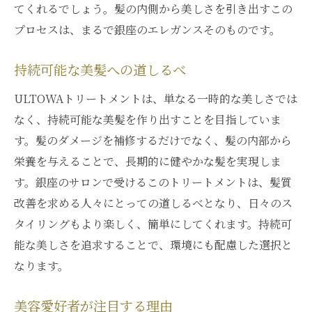
髪質改善のプロフェッショナル
てくれるでしょう。髪の内側から美しさを引き出すこの
ULTOWAトリートメントの効果を実感
プロセスは、まるで銀座のエレガンスそのものです。
髪の内側から変わる美しさ
持続可能な美髪への道しるべ
銀座での特別なひとときを
美容の新しい常識を体験
ULTOWAトリートメントは、単なる一時的な美しさでは
なく、持続可能な美髪を作り出すことを目指していま
ULTOWAトリートメントで銀座から始まる新し
す。髪のダメージを補修するだけでなく、髪の内部から
い髪の旅
栄養を与えることで、長期的に健やかな髪を実現しま
新しい髪の旅への出発点
す。銀座のサロンで受けるこのトリートメントは、髪質
銀座での体験がもたらす美髪
改善を求める人々にとっての道しるべとなり、日々のス
日々のスタイリングが楽しくなる
タイリングもより楽しく、簡単にしてくれます。持続可
髪質改善のための新たな選択肢
能な美しさを追求することで、環境にも配慮した選択と
ULTOWAトリートメントの可能性
なります。
銀座が提供する髪の未来
美容愛好者が注目する理由
髪質改善の新章を銀座のULTOWAトリートメン