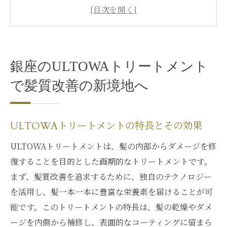
髪質改善を目指すための第一歩
銀座で体験する贅沢なヘアケア
持続可能な美髪への道しるべ
美容愛好者が注目する理由
銀座のULTOWAトリートメント
究極のヘアケアを求めて
で髪質改善の新境地へ
ULTOWAトリートメントがもたらす髪の変革と
銀座の魅力
髪のダメージを修復するメカニズム
ULTOWAトリートメントの特長とその効果
銀座が提供する特別な美容体験
ULTOWAトリートメントは、髪の内部からダメージを修
髪の内部からのアプローチとは
復することを目的とした画期的なトリートメントです。
専門の美容師による施術の効果
まず、髪質改善を追求するために、独自のテクノロジー
銀座での体験がもたらす自信
を活用し、髪一本一本に豊富な栄養素を届けることが可
能です。このトリートメントの特長は、髪の乾燥やダメ
髪質改善における新たな基準
ージを内側から補修し、表面的なコーティングに留まら
髪質改善を目指すなら銀座でULTOWAトリート