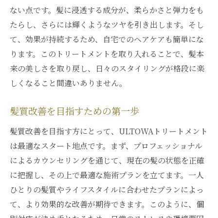
ない点です。髪に浸透する成分が、柔らかさと弾力をも
メントを体験
たらし、さらには輝くようなツヤを引き出します。そし
髪の美しさを引き出す秘訣
て、効果が持続するため、自宅でのヘアケアも簡単にな
ULTOWAトリートメントの施術プロセス
ります。このトリートメントを取り入れることで、髪本
銀座でしか味わえない特別な時間
来の美しさを取り戻し、日々のスタイリングが格段に楽
髪質改善に必要なケアステップ
しくなること間違いありません。
美髪を手に入れるためのポイント
髪質改善を目指すための第一歩
髪の健康を守るための選択
ULTOWAトリートメントで始める銀座での髪質
髪質改善を目指す方にとって、ULTOWAトリートメント
革命
は最適なスタート地点です。まず、プロフェッショナル
髪質革命がもたらす変化
によるカウンセリングを通じて、現在の髪の状態を正確
に把握し、その上で最適な施術プランを立てます。一人
銀座で実現する髪の新時代
ひとりの髪質やライフスタイルに合わせたプランによっ
ULTOWAトリートメントの革新性
て、より効果的な改善が期待できます。このように、個
美容の新しいスタンダード