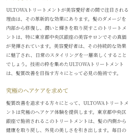
トで開く
ULTOWAトリートメントが美容愛好者の間で注目される
新しい髪の章が始まる理由
理由は、その革新的な効果にあります。髪のダメージを
銀座での体験を通じて得るもの
内部から修復し、潤いと輝きを取り戻すこのトリートメ
ントは、特に東京都中央区銀座の美容サロンでその真価
髪質改善の新しいスタートライン
が発揮されています。美容愛好者は、その持続的な効果
ULTOWAトリートメントの革新
に魅了され、日常のスタイリングを一層楽しくすること
髪の健康を守るための新たな視点
でしょう。技術の粋を集めたULTOWAトリートメント
美容における新時代の幕開け
は、髪質改善を目指す方々にとって必見の施術です。
究極のヘアケアを求めて
髪質改善を追求する方々にとって、ULTOWAトリートメ
ントは究極のヘアケア体験を提供します。東京都中央区
銀座で施術されるこのトリートメントは、髪の内側から
健康を取り戻し、外見の美しさを引き出します。毎日の