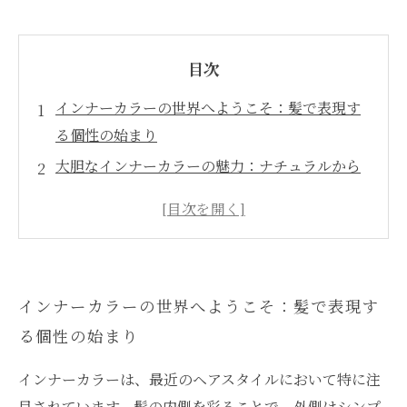
目次
インナーカラーの世界へようこそ：髪で表現す
る個性の始まり
大胆なインナーカラーの魅力：ナチュラルから
遊び心まで
2023年のトレンド：パステルカラーとビビッド
カラーの融合
インナーカラーを施す前に知っておくべきポイ
インナーカラーの世界へようこそ：髪で表現す
ント
る個性の始まり
ケア方法の重要性：インナーカラーを長持ちさ
せる秘訣
インナーカラーは、最近のヘアスタイルにおいて特に注
シーン別アレンジ術：インナーカラーで魅力を
目されています。髪の内側を彩ることで、外側はシンプ