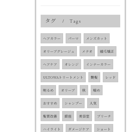
タグ
Tags
ヘアカラー
パーマ
メンズカット
オリーブグレージュ
メテオ
縮毛矯正
ヘアケア
オレンジ
インナーカラー
ULTOWAトリートメント
艶髪
レッド
明るめ
オリーブ
秋
暗め
おすすめ
シャンプー
人気
髪質改善
銀座
美容室
ブリーチ
ハイライト
ダメージケア
ショート