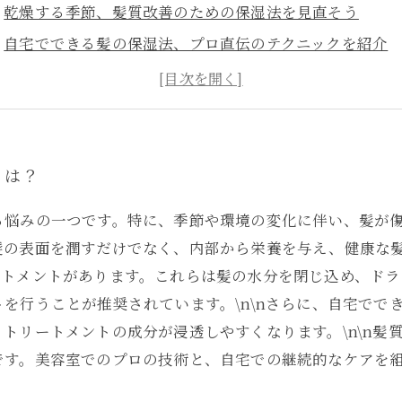
乾燥する季節、髪質改善のための保湿法を見直そう
自宅でできる髪の保湿法、プロ直伝のテクニックを紹介
美容室でのプロのアドバイスを活かして、髪質を改善し
保湿を続けることで実感する髪質の変化とは？
理想の髪への第一歩、保湿の重要性を再確認
魅力的なヘアスタイルを手に入れるための保湿ケアまと
とは？
る悩みの一つです。特に、季節や環境の変化に伴い、髪が
の表面を潤すだけでなく、内部から栄養を与え、健康な髪を
ートメントがあります。これらは髪の水分を閉じ込め、ドラ
を行うことが推奨されています。\n\nさらに、自宅でで
トリートメントの成分が浸透しやすくなります。\n\n髪
です。美容室でのプロの技術と、自宅での継続的なケアを