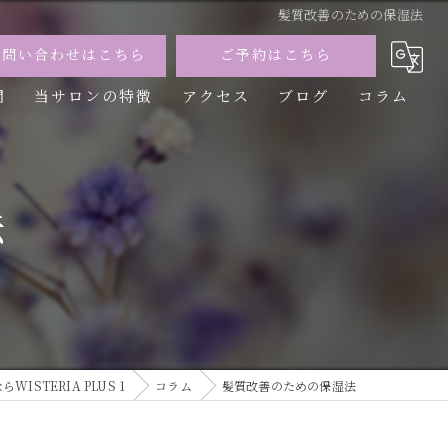
髪質改善のための保湿法
お問い合わせはこちら
ご予約はこちら
問
当サロンの特徴
アクセス
ブログ
コラム
カット
カラー
法
トリートメント
パーマ
縮毛矯正
ISTERIA PLUS 1
コラム
髪質改善のための保湿法