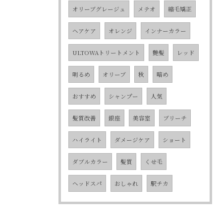
オリーブグレージュ
メテオ
縮毛矯正
ヘアケア
オレンジ
インナーカラー
ULTOWAトリートメント
艶髪
レッド
明るめ
オリーブ
秋
暗め
おすすめ
シャンプー
人気
髪質改善
銀座
美容室
ブリーチ
ハイライト
ダメージケア
ショート
ダブルカラー
髪質
くせ毛
ヘッドスパ
おしゃれ
駅チカ