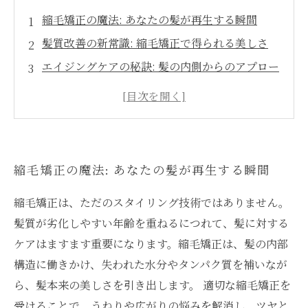
縮毛矯正の魔法: あなたの髪が再生する瞬間
髪質改善の新常識: 縮毛矯正で得られる美しさ
エイジングケアの秘訣: 髪の内側からのアプロー
チ
美しいストレートヘアの秘密: スタイリングの前
に大切なこと
縮毛矯正後の変化: 髪質が劇的に向上する理由
縮毛矯正の魔法: あなたの髪が再生する瞬間
あなたの髪に必要なケア: 年齢を感じさせない美
しさを
縮毛矯正は、ただのスタイリング技術ではありません。
縮毛矯正で実現する、未来の自分の髪を見据え
髪質が劣化しやすい年齢を重ねるにつれて、髪に対する
たケア
ケアはますます重要になります。縮毛矯正は、髪の内部
構造に働きかけ、失われた水分やタンパク質を補いなが
ら、髪本来の美しさを引き出します。 適切な縮毛矯正を
受けることで、うねりや広がりの悩みを解消し、ツヤと