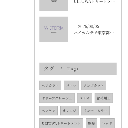
ULTOWAトリートメントで東京都中央区銀座の髪質改善を目指す人への効果と選び方ガイド
2026/08/05
バイカルテで東京都中央区銀座のエイジングケア悩みを解決する方法と正規品選びのポイント
タグ
Tags
ヘアカラー
パーマ
メンズカット
オリーブグレージュ
メテオ
縮毛矯正
ヘアケア
オレンジ
インナーカラー
ULTOWAトリートメント
艶髪
レッド