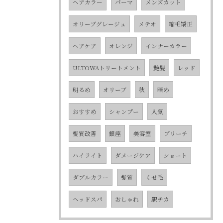
ヘアカラー
パーマ
メンズカット
オリーブグレージュ
メテオ
縮毛矯正
ヘアケア
オレンジ
インナーカラー
ULTOWAトリートメント
艶髪
レッド
明るめ
オリーブ
秋
暗め
おすすめ
シャンプー
人気
髪質改善
銀座
美容室
ブリーチ
ハイライト
ダメージケア
ショート
ダブルカラー
髪質
くせ毛
ヘッドスパ
おしゃれ
駅チカ