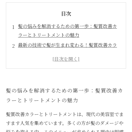
目次
髪の悩みを解消するための第一歩：髪質改善カ
ラーとトリートメントの魅力
最新の技術で髪が生まれ変わる！髪質改善カラ
ーの効果とは
トリートメントで髪に栄養を！美しさを取り戻
す過程
髪のハリとツヤを復活させる！成功事例の紹介
髪の悩みを解消するための第一歩：髪質改善カ
自分に合った髪質改善法の見つけ方
ラーとトリートメントの魅力
専門家が語る、髪質改善カラーとトリートメン
トの正しい選び方
髪質改善カラーとトリートメントは、現代の美容室でま
髪質改善への道：美しい髪のためのトータルケ
すます人気を集めています。多くの方が髪のダメージや
アのすすめ
悩みを抱える中、このメニューが求められる理由は明確