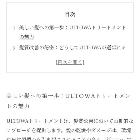
目次
美しい髪への第一歩：ULTOWAトリートメント
の魅力
髪質改善の秘密：どうしてULTOWAが選ばれる
のか
内部からのアプローチ：髪の健康を取り戻すメ
カニズム
プロの技術が光る：施術の流れと体験談
美しい髪への第一歩：ULTOWAトリートメン
理想の髪に出会う瞬間：ULTOWAトリートメン
トの魅力
トの効果
自信を取り戻す髪質改善：ULTOWAの施術を受
ULTOWAトリートメントは、髪質改善において画期的な
けたお客様の声
アプローチを提供します。髪の乾燥やダメージは、環境
あなたも体験してみては？ULTOWAトリートメ
や日常習慣から引き起こされることが多く、新しいヘア