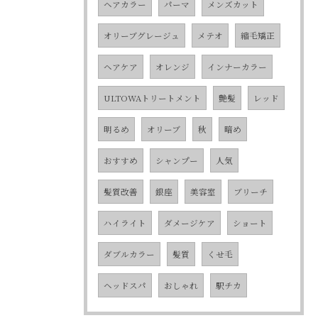
ヘアカラー
パーマ
メンズカット
オリーブグレージュ
メテオ
縮毛矯正
ヘアケア
オレンジ
インナーカラー
ULTOWAトリートメント
艶髪
レッド
明るめ
オリーブ
秋
暗め
おすすめ
シャンプー
人気
髪質改善
銀座
美容室
ブリーチ
ハイライト
ダメージケア
ショート
ダブルカラー
髪質
くせ毛
ヘッドスパ
おしゃれ
駅チカ