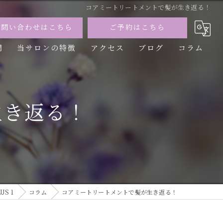
コアミートリートメントで髪が生き返る！
お問い合わせはこちら
ご予約はこちら
問
当サロンの特徴
アクセス
ブログ
コラム
カット
カラー
生き返る！
トリートメント
パーマ
縮毛矯正
S 1
コラム
コアミートリートメントで髪が生き返る！