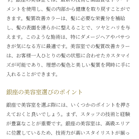
髪のダメージを修復銀座の美容室で体験する髪
メントを使用し、髪の内部から健康を取り戻すことがで
質改善カラーの魅力
きます。髪質改善カラーは、髪に必要な栄養分を補給
し、髪の表面を滑らかに整えることで、ツヤとハリを与
髪質改善カラーでダメージ修復
えます。このような施術は、特にダメージヘアやパサつ
銀座の美容室の施術の流れ
きが気になる方に最適です。美容室での髪質改善カラー
髪質改善カラーの成分とその効果
は、お客様一人ひとりの髪の状態に合わせたカスタマイ
ダメージを最小限に抑えるカラー施術
ズが可能であり、理想の髪色と美しい髪質を同時に手に
髪質改善カラーのアフターケア
入れることができます。
銀座で体験する髪の修復力
健康な美髪への近道銀座の美容室での髪質改善
銀座の美容室選びのポイント
カラーの効果
銀座で美容室を選ぶ際には、いくつかのポイントを押さ
髪質改善カラーの長期的な効果
えておくと良いでしょう。まず、スタッフの技術と経験
健康的な髪を取り戻す秘訣
が豊富なことが重要です。銀座の美容室は、高級エリア
銀座の美容室での施術のメリット
に位置しているため、技術力が高いスタイリストが揃っ