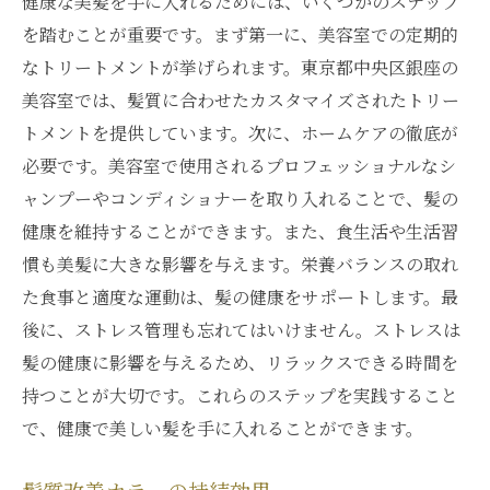
健康な美髪を手に入れるためには、いくつかのステップ
高品質トリートメントで美髪へ銀座の美容室で
を踏むことが重要です。まず第一に、美容室での定期的
髪質改善カラーを試そう
なトリートメントが挙げられます。東京都中央区銀座の
高品質トリートメントの効果
美容室では、髪質に合わせたカスタマイズされたトリー
銀座の美容室のおすすめトリートメント
トメントを提供しています。次に、ホームケアの徹底が
必要です。美容室で使用されるプロフェッショナルなシ
髪質改善カラーとトリートメントの相乗効
ャンプーやコンディショナーを取り入れることで、髪の
果
健康を維持することができます。また、食生活や生活習
髪質改善を助けるホームケア
慣も美髪に大きな影響を与えます。栄養バランスの取れ
銀座の美容室のトリートメントメニュー
た食事と適度な運動は、髪の健康をサポートします。最
髪質改善カラーを体験するタイミング
後に、ストレス管理も忘れてはいけません。ストレスは
髪の健康に影響を与えるため、リラックスできる時間を
持つことが大切です。これらのステップを実践すること
で、健康で美しい髪を手に入れることができます。