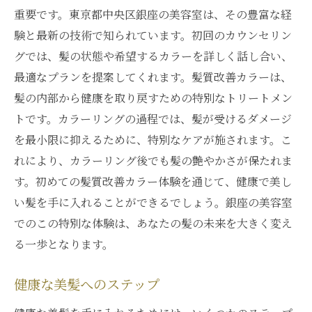
重要です。東京都中央区銀座の美容室は、その豊富な経
髪質改善カラーのカウンセリング
験と最新の技術で知られています。初回のカウンセリン
銀座の美容室のオーダーメイドケア
グでは、髪の状態や希望するカラーを詳しく話し合い、
髪質改善のパーソナライズ化
最適なプランを提案してくれます。髪質改善カラーは、
効果的な髪質改善プランの提案
髪の内部から健康を取り戻すための特別なトリートメン
銀座の美容室での個別対応
トです。カラーリングの過程では、髪が受けるダメージ
を最小限に抑えるために、特別なケアが施されます。こ
銀座の美容室で理想の髪を実現髪質改善カラー
れにより、カラーリング後でも髪の艶やかさが保たれま
のメリット
す。初めての髪質改善カラー体験を通じて、健康で美し
理想の髪を手に入れる方法
い髪を手に入れることができるでしょう。銀座の美容室
髪質改善カラーのメリットとは
でのこの特別な体験は、あなたの髪の未来を大きく変え
銀座の美容室の人気施術
る一歩となります。
髪質改善カラーの効果を最大化
理想の色とツヤを実現
健康な美髪へのステップ
銀座の美容室での体験談