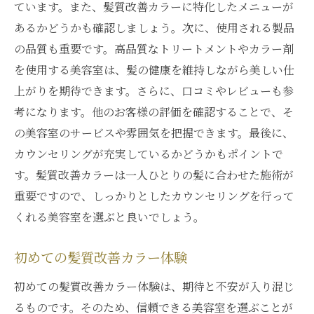
ています。また、髪質改善カラーに特化したメニューが
髪質改善カラーを続けるポイント
あるかどうかも確認しましょう。次に、使用される製品
美髪を保つためのケア方法
の品質も重要です。高品質なトリートメントやカラー剤
銀座で手に入れる健康な美髪
を使用する美容室は、髪の健康を維持しながら美しい仕
銀座の美容室で美髪を手に入れる髪質改善カラ
上がりを期待できます。さらに、口コミやレビューも参
ーの秘密
考になります。他のお客様の評価を確認することで、そ
髪質改善カラーの秘密とは
の美容室のサービスや雰囲気を把握できます。最後に、
銀座の美容室の特別な施術
カウンセリングが充実しているかどうかもポイントで
美髪を実現するためのカラー選び
す。髪質改善カラーは一人ひとりの髪に合わせた施術が
重要ですので、しっかりとしたカウンセリングを行って
髪質改善のためのトリートメント
くれる美容室を選ぶと良いでしょう。
銀座の美容室のプロフェッショナル技術
美髪への道のりをサポート
初めての髪質改善カラー体験
個々の髪に合わせたケア銀座の美容室での髪質
初めての髪質改善カラー体験は、期待と不安が入り混じ
改善体験
るものです。そのため、信頼できる美容室を選ぶことが
個々に合わせた施術の重要性