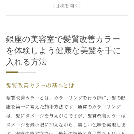
銀座の美容室選びのポイント
初めての髪質改善カラー体験
健康な美髪へのステップ
髪質改善カラーの持続効果
銀座の美容室で髪質改善カラー
銀座の美容室でのアフターケア
を体験しよう健康な美髪を手に
最新技術で髪質改善銀座の美容室が提供するカ
入れる方法
スタマイズケアとは
最新技術で実現する髪質改善
銀座の美容室のカスタマイズケア
髪質改善カラーの基本とは
髪質改善カラーの技術革新
髪質改善カラーとは、カラーリングを行う際に、髪の健
個々に合ったケアの重要性
康を第一に考えた施術方法です。通常のカラーリング
プロフェッショナルによるカスタマイズ施
は、髪にダメージを与えがちですが、髪質改善カラーは
術
ダメージを最小限に抑えながら、美しい色味を実現しま
最新技術で髪質改善を試みよう
す。銀座の美容室では、最新の技術と高品質なトリート