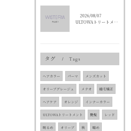
2026/08/07
ULTOWAトリートメントで東京都中央区銀座の髪質改善を目指す人への効果と選び方ガイド
タグ
Tags
ヘアカラー
パーマ
メンズカット
オリーブグレージュ
メテオ
縮毛矯正
ヘアケア
オレンジ
インナーカラー
ULTOWAトリートメント
艶髪
レッド
明るめ
オリーブ
秋
暗め