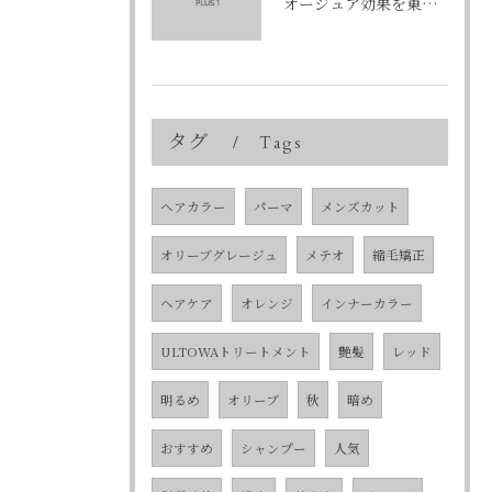
オージュア効果を東京都中央区銀座で実感する選び方と購入ポイント
タグ
Tags
ヘアカラー
パーマ
メンズカット
オリーブグレージュ
メテオ
縮毛矯正
ヘアケア
オレンジ
インナーカラー
ULTOWAトリートメント
艶髪
レッド
明るめ
オリーブ
秋
暗め
おすすめ
シャンプー
人気