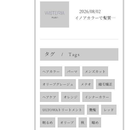
2026/08/02
イノアカラーで髪質改善を叶える東京都中央区銀座の新しい髪色体験
タグ
Tags
ヘアカラー
パーマ
メンズカット
オリーブグレージュ
メテオ
縮毛矯正
ヘアケア
オレンジ
インナーカラー
ULTOWAトリートメント
艶髪
レッド
明るめ
オリーブ
秋
暗め