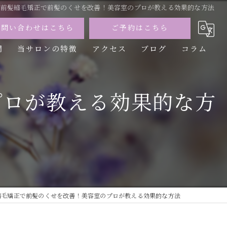
前髪縮毛矯正で前髪のくせを改善！美容室のプロが教える効果的な方法
お問い合わせはこちら
ご予約はこちら
問
当サロンの特徴
アクセス
ブログ
コラム
カット
プロが教える効果的な方
カラー
トリートメント
パーマ
縮毛矯正
縮毛矯正で前髪のくせを改善！美容室のプロが教える効果的な方法