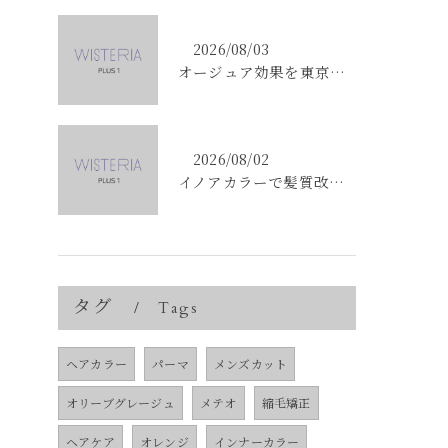
2026/08/03
オージュア効果を東京都中央区銀座で実感する選び方と購入ポイント
2026/08/02
イノアカラーで髪質改善を叶える東京都中央区銀座の新しい髪色体験
タグ
Tags
ヘアカラー
パーマ
メンズカット
オリーブグレージュ
メテオ
縮毛矯正
ヘアケア
オレンジ
インナーカラー