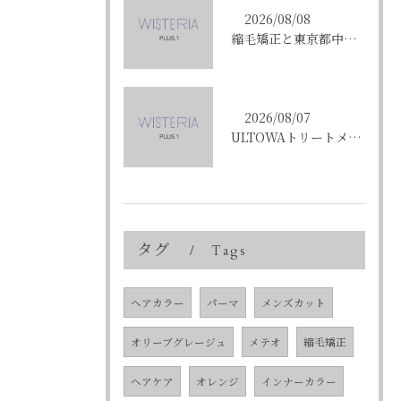
2026/08/08
縮毛矯正と東京都中央区銀座で叶える髪質改善のポイントと理想の仕上がりを徹底解説
2026/08/07
ULTOWAトリートメントで東京都中央区銀座の髪質改善を目指す人への効果と選び方ガイド
タグ
Tags
ヘアカラー
パーマ
メンズカット
オリーブグレージュ
メテオ
縮毛矯正
ヘアケア
オレンジ
インナーカラー