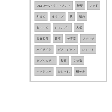
ULTOWAトリートメント
艶髪
レッド
明るめ
オリーブ
秋
暗め
おすすめ
シャンプー
人気
髪質改善
銀座
美容室
ブリーチ
ハイライト
ダメージケア
ショート
ダブルカラー
髪質
くせ毛
ヘッドスパ
おしゃれ
駅チカ