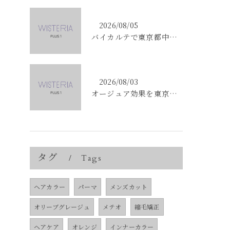
2026/08/05
バイカルテで東京都中央区銀座のエイジングケア悩みを解決する方法と正規品選びのポイント
2026/08/03
オージュア効果を東京都中央区銀座で実感する選び方と購入ポイント
タグ
Tags
ヘアカラー
パーマ
メンズカット
オリーブグレージュ
メテオ
縮毛矯正
ヘアケア
オレンジ
インナーカラー