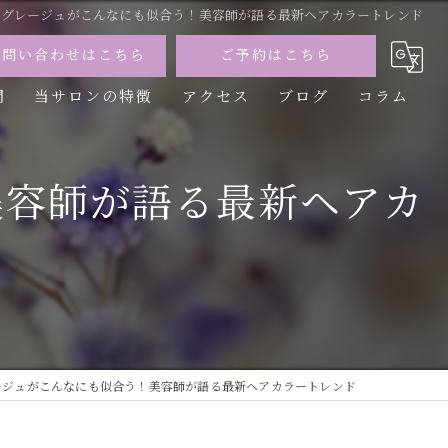
ーグレージュがこんなにも似合う！美容師が語る最新ヘアカラートレンド
お問い合わせはこちら
ご予約はこちら
問
当サロンの特徴
アクセス
ブログ
コラム
カット
美容師が語る最新ヘアカ
カラー
トリートメント
パーマ
縮毛矯正
ージュがこんなにも似合う！美容師が語る最新ヘアカラートレンド