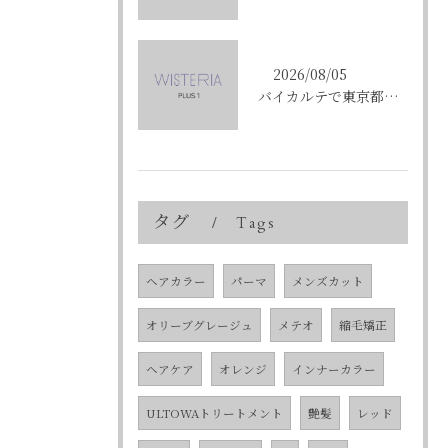
2026/08/05
バイカルテで東京都中央区銀座のエイジングケア悩みを解決する方法と正規品選びのポイント
タグ
Tags
ヘアカラー
パーマ
メンズカット
オリーブグレージュ
メテオ
縮毛矯正
ヘアケア
オレンジ
インナーカラー
ULTOWAトリートメント
艶髪
レッド