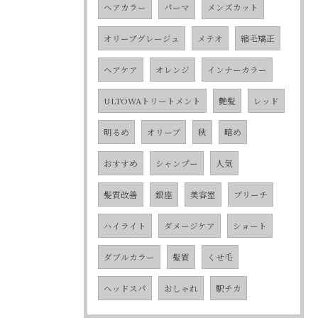
ヘアカラー
パーマ
メンズカット
オリーブグレージュ
メテオ
縮毛矯正
ヘアケア
オレンジ
インナーカラー
ULTOWAトリートメント
艶髪
レッド
明るめ
オリーブ
秋
暗め
おすすめ
シャンプー
人気
髪質改善
銀座
美容室
ブリーチ
ハイライト
ダメージケア
ショート
ダブルカラー
髪質
くせ毛
ヘッドスパ
おしゃれ
駅チカ