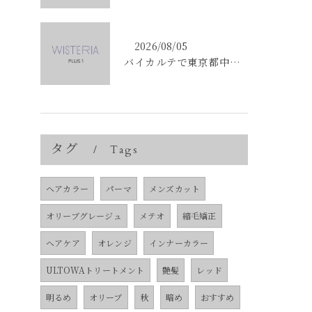
2026/08/05
バイカルテで東京都中央区銀座のエイジングケア悩みを解決する方法と正規品選びのポイント
タグ
Tags
ヘアカラー
パーマ
メンズカット
オリーブグレージュ
メテオ
縮毛矯正
ヘアケア
オレンジ
インナーカラー
ULTOWAトリートメント
艶髪
レッド
明るめ
オリーブ
秋
暗め
おすすめ