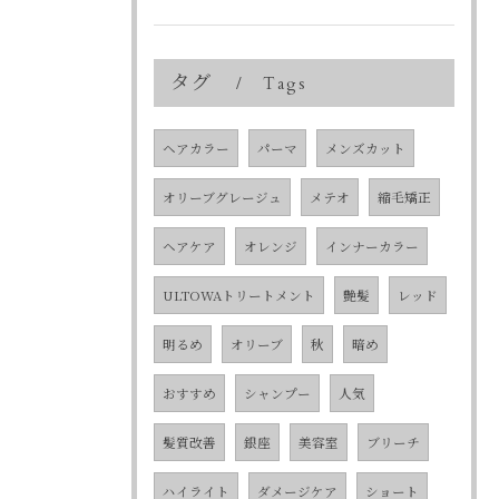
タグ
Tags
ヘアカラー
パーマ
メンズカット
オリーブグレージュ
メテオ
縮毛矯正
ヘアケア
オレンジ
インナーカラー
ULTOWAトリートメント
艶髪
レッド
明るめ
オリーブ
秋
暗め
おすすめ
シャンプー
人気
髪質改善
銀座
美容室
ブリーチ
ハイライト
ダメージケア
ショート