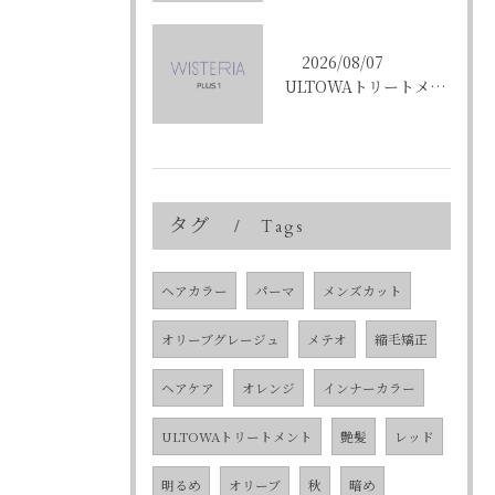
2026/08/07
ULTOWAトリートメントで東京都中央区銀座の髪質改善を目指す人への効果と選び方ガイド
タグ
Tags
ヘアカラー
パーマ
メンズカット
オリーブグレージュ
メテオ
縮毛矯正
ヘアケア
オレンジ
インナーカラー
ULTOWAトリートメント
艶髪
レッド
明るめ
オリーブ
秋
暗め