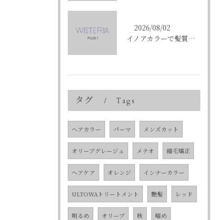
2026/08/02
イノアカラーで髪質改善を叶える東京都中央区銀座の新しい髪色体験
タグ
Tags
ヘアカラー
パーマ
メンズカット
オリーブグレージュ
メテオ
縮毛矯正
ヘアケア
オレンジ
インナーカラー
ULTOWAトリートメント
艶髪
レッド
明るめ
オリーブ
秋
暗め