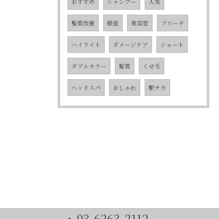
おすすめ
シャンプー
人気
髪質改善
銀座
美容室
ブリーチ
ハイライト
ダメージケア
ショート
ダブルカラー
髪質
くせ毛
ヘッドスパ
おしゃれ
駅チカ
03-6263-2112