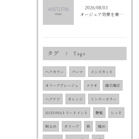
2026/08/03
オージュア効果を東京都中央区銀座で実感する選び方と購入ポイント
タグ
Tags
ヘアカラー
パーマ
メンズカット
オリーブグレージュ
メテオ
縮毛矯正
ヘアケア
オレンジ
インナーカラー
ULTOWAトリートメント
艶髪
レッド
明るめ
オリーブ
秋
暗め