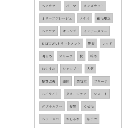
ヘアカラー
パーマ
メンズカット
オリーブグレージュ
メテオ
縮毛矯正
ヘアケア
オレンジ
インナーカラー
ULTOWAトリートメント
艶髪
レッド
明るめ
オリーブ
秋
暗め
おすすめ
シャンプー
人気
髪質改善
銀座
美容室
ブリーチ
ハイライト
ダメージケア
ショート
ダブルカラー
髪質
くせ毛
ヘッドスパ
おしゃれ
駅チカ