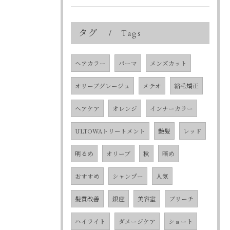
タグ
Tags
ヘアカラー
パーマ
メンズカット
オリーブグレージュ
メテオ
縮毛矯正
ヘアケア
オレンジ
インナーカラー
ULTOWAトリートメント
艶髪
レッド
明るめ
オリーブ
秋
暗め
おすすめ
シャンプー
人気
髪質改善
銀座
美容室
ブリーチ
ハイライト
ダメージケア
ショート