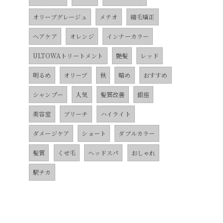
オリーブグレージュ
メテオ
縮毛矯正
ヘアケア
オレンジ
インナーカラー
ULTOWAトリートメント
艶髪
レッド
明るめ
オリーブ
秋
暗め
おすすめ
シャンプー
人気
髪質改善
銀座
美容室
ブリーチ
ハイライト
ダメージケア
ショート
ダブルカラー
髪質
くせ毛
ヘッドスパ
おしゃれ
駅チカ