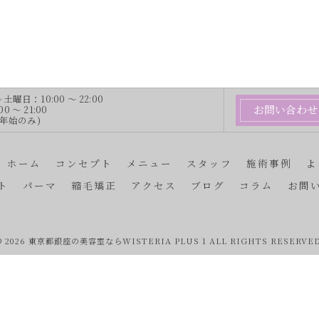
曜日：10:00 ～ 22:00
お問い合わせ
 ～ 21:00
末年始のみ)
ホーム
コンセプト
メニュー
スタッフ
施術事例
よ
ト
パーマ
縮毛矯正
アクセス
ブログ
コラム
お問
© 2026 東京都銀座の美容室ならWISTERIA PLUS 1 ALL RIGHTS RESERVED