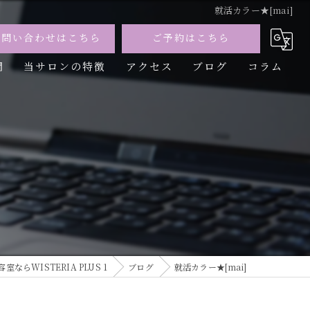
就活カラー★[mai]
お問い合わせはこちら
ご予約はこちら
問
当サロンの特徴
アクセス
ブログ
コラム
カット
カラー
トリートメント
パーマ
縮毛矯正
ならWISTERIA PLUS 1
ブログ
就活カラー★[mai]