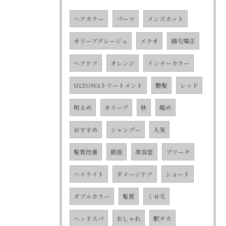
ヘアカラー
パーマ
メンズカット
オリーブグレージュ
メテオ
縮毛矯正
ヘアケア
オレンジ
インナーカラー
ULTOWAトリートメント
艶髪
レッド
明るめ
オリーブ
秋
暗め
おすすめ
シャンプー
人気
髪質改善
銀座
美容室
ブリーチ
ハイライト
ダメージケア
ショート
ダブルカラー
髪質
くせ毛
ヘッドスパ
おしゃれ
駅チカ