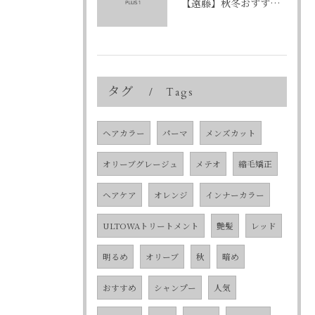
【遠藤】秋冬おすすめの艶カラー「ショコラブラウン」
タグ
Tags
ヘアカラー
パーマ
メンズカット
オリーブグレージュ
メテオ
縮毛矯正
ヘアケア
オレンジ
インナーカラー
ULTOWAトリートメント
艶髪
レッド
明るめ
オリーブ
秋
暗め
おすすめ
シャンプー
人気