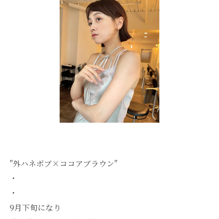
"外ハネボブ×ココアブラウン"
・
・
9月下旬になり