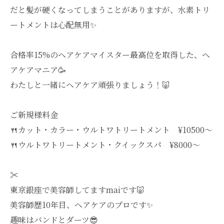
だと髪が硬くなってしまうことがありますが、水素トリ
ートメントは心配無用✨
合格率15%のヘアケアマイスター最高位を取得した、ヘ
アケアマニア🥳
わたしと一緒にヘアケア頑張りましょう！🐷
ご新規様料金
🍴カット・カラー・ウルトワトリートメント ¥10500〜
🍴ウルトワトリートメント・クイックスパ ¥8000〜
✂︎
東京銀座で美容師してますmaiです🐷
美容師歴10年目、ヘアケアのプロです✨
趣味はバンドとダーツ😎