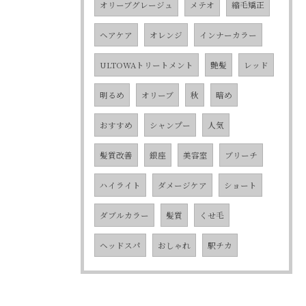
オリーブグレージュ
メテオ
縮毛矯正
ヘアケア
オレンジ
インナーカラー
ULTOWAトリートメント
艶髪
レッド
明るめ
オリーブ
秋
暗め
おすすめ
シャンプー
人気
髪質改善
銀座
美容室
ブリーチ
ハイライト
ダメージケア
ショート
ダブルカラー
髪質
くせ毛
ヘッドスパ
おしゃれ
駅チカ