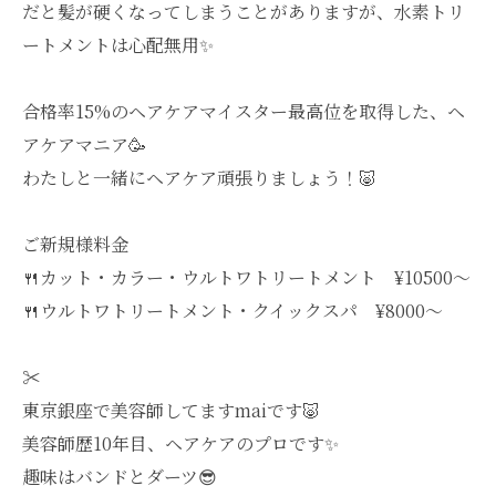
だと髪が硬くなってしまうことがありますが、水素トリ
ートメントは心配無用✨
合格率15%のヘアケアマイスター最高位を取得した、ヘ
アケアマニア🥳
わたしと一緒にヘアケア頑張りましょう！🐷
ご新規様料金
🍴カット・カラー・ウルトワトリートメント ¥10500〜
🍴ウルトワトリートメント・クイックスパ ¥8000〜
✂︎
東京銀座で美容師してますmaiです🐷
美容師歴10年目、ヘアケアのプロです✨
趣味はバンドとダーツ😎