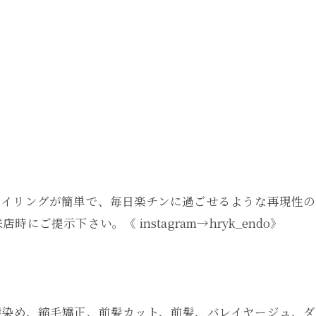
タイリングが簡単で、毎日楽チンに過ごせるような再現性
ご提示下さい。《 instagram→hryk_endo》
髪染め、縮毛矯正、前髪カット、前髪、バレイヤージュ、ダ