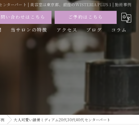
ターパート | 美容室は東京都、銀座のWISTERIA PLUS 1 | 施術事例
お問い合わせはこちら
ご予約はこちら
問
当サロンの特徴
アクセス
ブログ
コラム
カット
カラー
トリートメント
パーマ
縮毛矯正
事例
大人可愛い鎖骨ミディアム20代30代40代センターパート