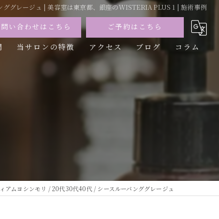
ググレージュ | 美容室は東京都、銀座のWISTERIA PLUS 1 | 施術事例
お問い合わせはこちら
ご予約はこちら
問
当サロンの特徴
アクセス
ブログ
コラム
カット
カラー
トリートメント
パーマ
縮毛矯正
ィアムヨシンモリ / 20代30代40代 / シースルーバンググレージュ